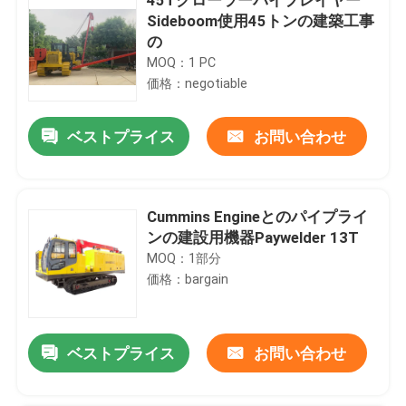
Sideboom使用45トンの建築工事
の
MOQ：1 PC
価格：negotiable
ベストプライス
お問い合わせ
Cummins Engineとのパイプライ
ンの建設用機器Paywelder 13T
MOQ：1部分
価格：bargain
ベストプライス
お問い合わせ