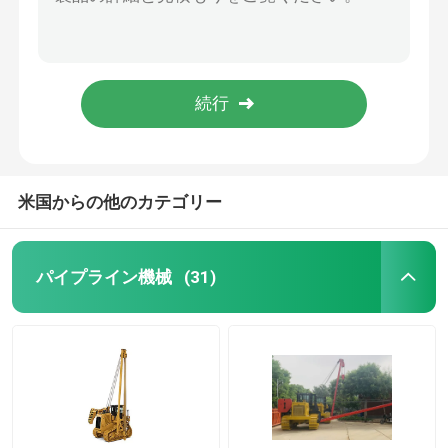
46外的な管の直線で10トンを配管する溶接クランプを締め金で止める
クランプ外的なパイプラインの管のおりクランプの上の406mm 16inの管適合
支払溶接工
1422mmの外的なパイプ・クランプの油圧外的な整列クランプ
20inのパイプラインの溶接のための24in外的なパイプ・クランプ外的なクランプ
心棒の管の曲がる機械
32in 36inの40in外的なパイプ・クランプの円の管の溝の切断
クローラー キャリア
米国からの他のカテゴリー
追跡された積込み機
パイプライン機械
(31)
オーガーのボーリング機械
管の処理装置
管の暖房機械