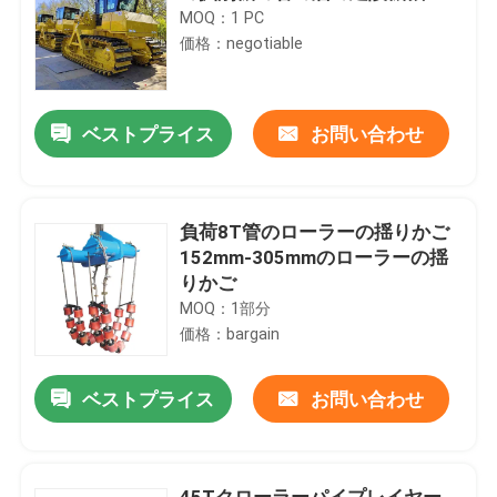
MOQ：1 PC
価格：negotiable
ベストプライス
お問い合わせ
負荷8T管のローラーの揺りかご
152mm-305mmのローラーの揺
りかご
MOQ：1部分
価格：bargain
ベストプライス
お問い合わせ
45Tクローラーパイプレイヤー