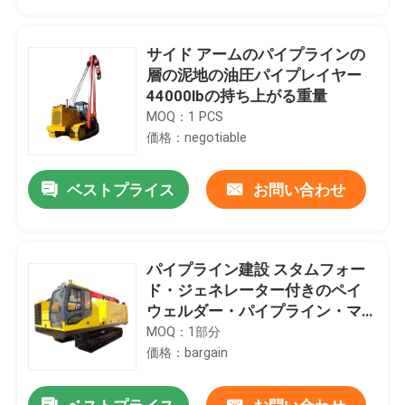
サイド アームのパイプラインの
層の泥地の油圧パイプレイヤー
44000lbの持ち上がる重量
MOQ：1 PCS
価格：negotiable
ベストプライス
お問い合わせ
パイプライン建設 スタムフォー
家
ド・ジェネレーター付きのペイ
ウェルダー・パイプライン・マ
シン
MOQ：1部分
プロダクト
価格：bargain
ビデオ