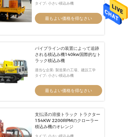
タイプ: 小さい積込み機
最もよい価格を得なさい
パイプラインの装置によって追跡
される積込み機140kw国際的なト
ラック積込み機
適当な企業: 製造業の工場、建設工学
タイプ: 小さい積込み機
最もよい価格を得なさい
支払済の溶接トラック トラクター
154KW 2200RPMのクローラー
積込み機のオレンジ
タイプ: 小さい積込み機