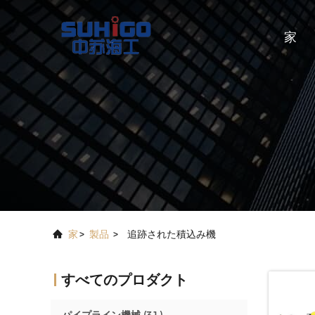
家
家
>
製品
>
追跡された積込み機
すべてのプロダクト