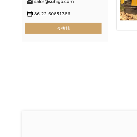
sales@suhigo.com
86-22-60651386
今接触