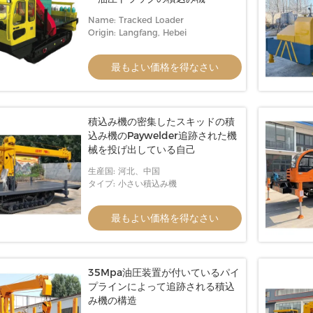
Name: Tracked Loader
Origin: Langfang, Hebei
最もよい価格を得なさい
積込み機の密集したスキッドの積
込み機のPaywelder追跡された機
械を投げ出している自己
生産国: 河北、中国
タイプ: 小さい積込み機
最もよい価格を得なさい
35Mpa油圧装置が付いているパイ
プラインによって追跡される積込
み機の構造