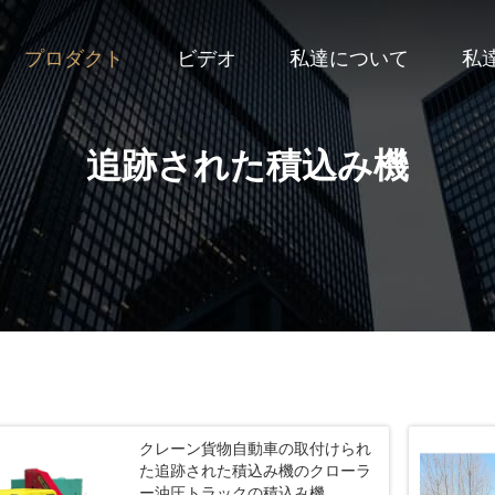
プロダクト
ビデオ
私達について
私
追跡された積込み機
クレーン貨物自動車の取付けられ
た追跡された積込み機のクローラ
ー油圧トラックの積込み機